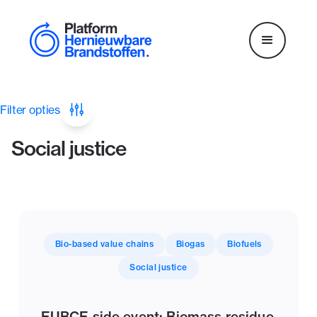
Filter opties
Social justice
Bio-based value chains
Biogas
Biofuels
Social justice
EUBCE side event: Biomass residue