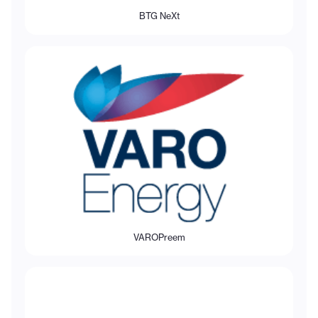
BTG NeXt
VAROPreem