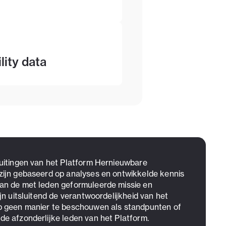
lity data
 uitingen van het Platform Hernieuwbare
zijn gebaseerd op analyses en ontwikkelde kennis
an de met leden geformuleerde missie en
ijn uitsluitend de verantwoordelijkheid van het
p geen manier te beschouwen als standpunten of
de afzonderlijke leden van het Platform.