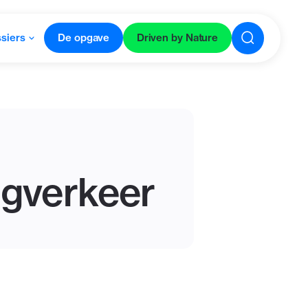
siers
De opgave
Driven by Nature
gverkeer