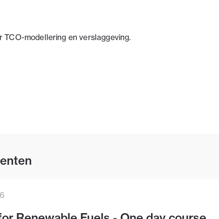
r TCO-modellering en verslaggeving.
enten
26
for Renewable Fuels - One day course