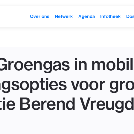
Over ons
Netwerk
Agenda
Infotheek
Dos
roengas in mobili
gsopties voor gr
ie Berend Vreugd