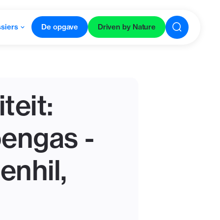
siers
De opgave
Driven by Nature
teit:
oengas -
enhil,