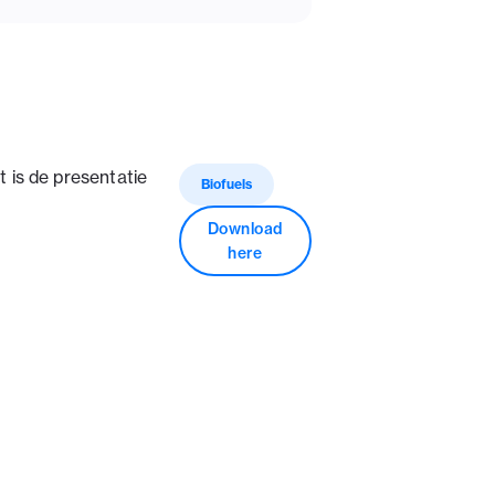
t is de presentatie
Biofuels
Download
here