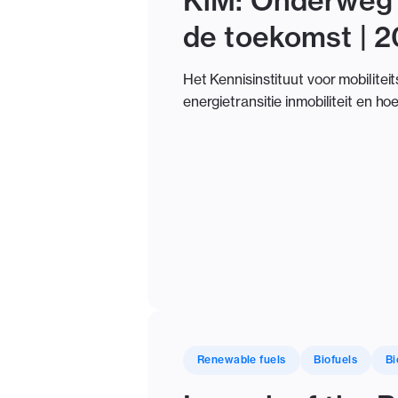
KiM: Onderweg 
de toekomst | 
Het Kennisinstituut voor mobilitei
energietransitie inmobiliteit en ho
Renewable fuels
Biofuels
Bi