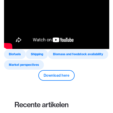
Biofuels
Shipping
Biomass and feedstock availability
Market perspectives
Download here
Recente artikelen