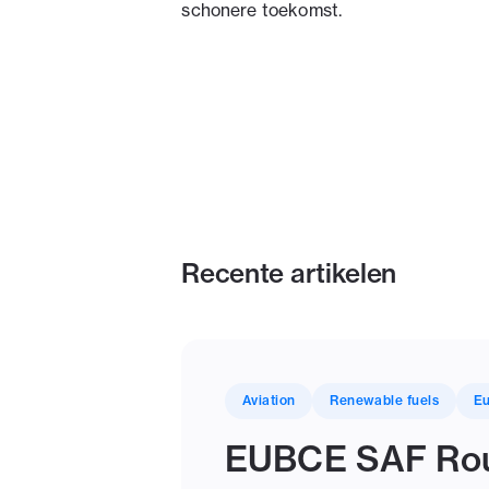
schonere toekomst.
Recente artikelen
Aviation
Renewable fuels
E
EUBCE SAF Rou