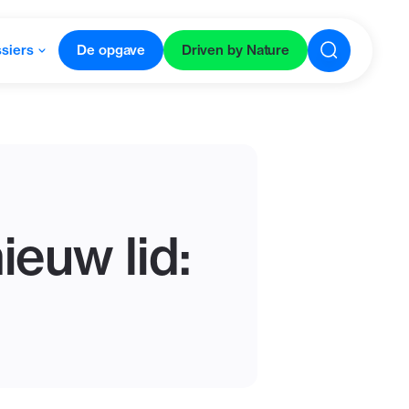
siers
De opgave
Driven by Nature
euw lid: