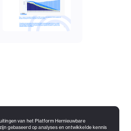
 uitingen van het Platform Hernieuwbare
zijn gebaseerd op analyses en ontwikkelde kennis