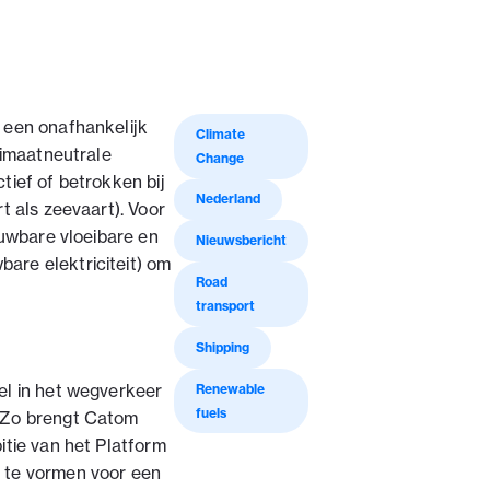
 een onafhankelijk
Climate
limaatneutrale
Change
tief of betrokken bij
Nederland
t als zeevaart). Voor
euwbare vloeibare en
Nieuwsbericht
are elektriciteit) om
Road
transport
Shipping
Renewable
el in het wegverkeer
fuels
 Zo brengt Catom
tie van het Platform
 te vormen voor een