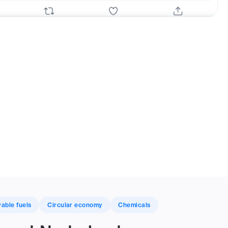
able fuels
Circular economy
Chemicals