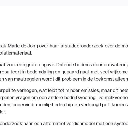
rak Marle de Jong over haar afstudeeronderzoek over de mo
olatiemateriaal.
at voor een grote opgave. Dalende bodems door ontwatering
 resulteert in bodemdaling en gepaard gaat met veel vrijkom
n van maatregelen wordt dit probleem in de toekomst alleen
peil te verhogen, wat leidt tot minder emissies, maar dit he
peilen vragen om een andere bedrijfsvoering. De melkveehou
en, ondervindt moeilijkheden bij een verhoogd peil; koeien 
er.
ronderzoek naar een alternatief verdienmodel met een syst