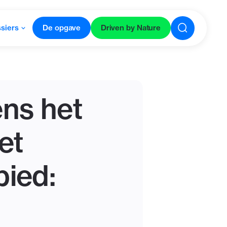
siers
De opgave
Driven by Nature
ens het
et
ied: