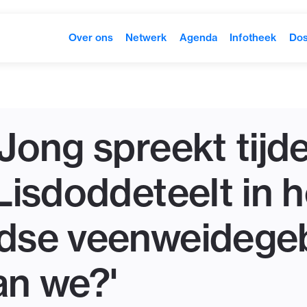
Over ons
Netwerk
Agenda
Infotheek
Dos
Jong spreekt tijd
Lisdoddeteelt in h
dse veenweidegeb
an we?'