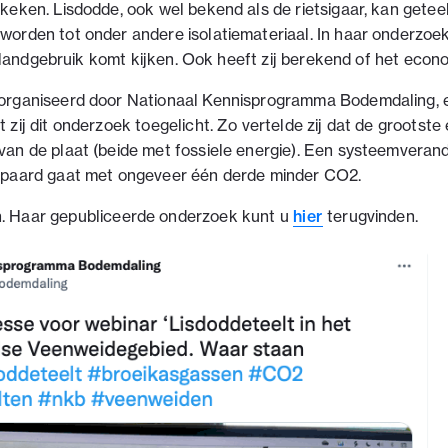
keken. Lisdodde, ook wel bekend als de rietsigaar, kan getee
orden tot onder andere isolatiemateriaal. In haar onderzoek 
in landgebruik komt kijken. Ook heeft zij berekend of het econ
eorganiseerd door Nationaal Kennisprogramma Bodemdaling, 
ij dit onderzoek toegelicht. Zo vertelde zij dat de grootste e
van de plaat (beide met fossiele energie). Een systeemveran
gepaard gaat met ongeveer één derde minder CO2.
n. Haar gepubliceerde onderzoek kunt u
hier
terugvinden.