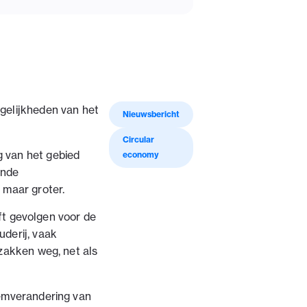
gelijkheden van het
Nieuwsbericht
Circular
 van het gebied
economy
ende
 maar groter.
eft gevolgen voor de
derij, vaak
zakken weg, net als
eemverandering van