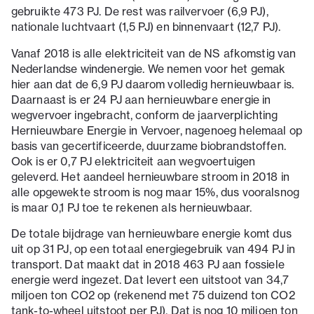
gebruikte 473 PJ. De rest was railvervoer (6,9 PJ),
nationale luchtvaart (1,5 PJ) en binnenvaart (12,7 PJ).
Vanaf 2018 is alle elektriciteit van de NS afkomstig van
Nederlandse windenergie. We nemen voor het gemak
hier aan dat de 6,9 PJ daarom volledig hernieuwbaar is.
Daarnaast is er 24 PJ aan hernieuwbare energie in
wegvervoer ingebracht, conform de jaarverplichting
Hernieuwbare Energie in Vervoer, nagenoeg helemaal op
basis van gecertificeerde, duurzame biobrandstoffen.
Ook is er 0,7 PJ elektriciteit aan wegvoertuigen
geleverd. Het aandeel hernieuwbare stroom in 2018 in
alle opgewekte stroom is nog maar 15%, dus vooralsnog
is maar 0,1 PJ toe te rekenen als hernieuwbaar.
De totale bijdrage van hernieuwbare energie komt dus
uit op 31 PJ, op een totaal energiegebruik van 494 PJ in
transport. Dat maakt dat in 2018 463 PJ aan fossiele
energie werd ingezet. Dat levert een uitstoot van 34,7
miljoen ton CO2 op (rekenend met 75 duizend ton CO2
tank-to-wheel uitstoot per PJ). Dat is nog 10 miljoen ton